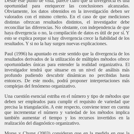
Desde este punto de vista, parece claro que la divergencia es una
oportunidad para enriquecer las conclusiones alcanzadas.
Obviamente, los datos obtenidos en la investigación deben ser
valorados con el mismo criterio. En el caso de que mediciones
distintas ofrezcan resultados distintos, el investigador debe
reconciliar las diferencias. No obstante, con independencia de que
haya divergencia o no, la compilación de datos es útil de por sí. Y
esto se explica porque si hay divergencia crece la fiabilidad de los
resultados. Y si no la hay surgen nuevas explicaciones.
Paul (1996) ha apuntado en este sentido que la divergencia de los
resultados derivados de la utilización de múltiples métodos ofrece
oportunidades únicas para entender la realidad organizativa. El
investigador tendrá que situarse en un nivel de análisis más
profundo pudiendo descubrir dinámicas no percibidas hasta
entonces. De este modo, podrá proponer interpretaciones más
complejas del fenómeno organizativo.
Una cuestión esencial estriba en el número y tipo de métodos que
deben ser empleados para cumplir el requisito de variedad que
precisa la triangulación. A este respecto, conviene tener en cuenta
que incrementar el número y variedad de los métodos implica
también aumentar el tiempo y los recursos invertidos en la
realización del diagnóstico organizativo.
Morse y Chung (2003) consideran que en la medida en que la