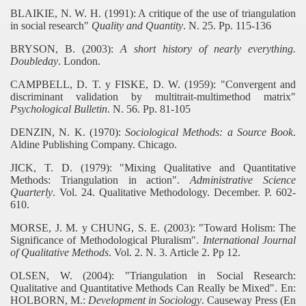
BLAIKIE, N. W. H. (1991): A critique of the use of triangulation
in social research"
Quality and Quantity
. N. 25. Pp. 115-136
BRYSON, B. (2003):
A short history of nearly everything.
Doubleday
. London.
CAMPBELL, D. T. y FISKE, D. W. (1959): "Convergent and
discriminant validation by multitrait-multimethod matrix"
Psychological Bulletin
. N. 56. Pp. 81-105
DENZIN, N. K. (1970):
Sociological Methods: a Source Book
.
Aldine Publishing Company. Chicago.
JICK, T. D. (1979): "Mixing Qualitative and Quantitative
Methods: Triangulation in action".
Administrative Science
Quarterly
. Vol. 24. Qualitative Methodology. December. P. 602-
610.
MORSE, J. M. y CHUNG, S. E. (2003): "Toward Holism: The
Significance of Methodological Pluralism".
International Journal
of Qualitative Methods
. Vol. 2. N. 3. Article 2. Pp 12.
OLSEN, W. (2004): "Triangulation in Social Research:
Qualitative and Quantitative Methods Can Really be Mixed". En:
HOLBORN, M.:
Development in Sociology
. Causeway Press (En