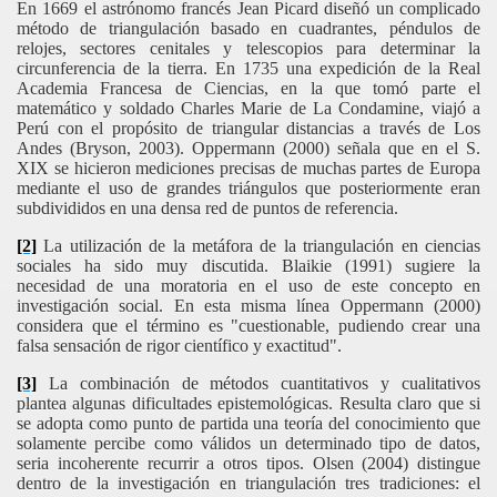
En 1669 el astrónomo francés Jean Picard diseñó un complicado
método de triangulación basado en cuadrantes, péndulos de
relojes, sectores cenitales y telescopios para determinar la
circunferencia de la tierra. En 1735 una expedición de la Real
Academia Francesa de Ciencias, en la que tomó parte el
matemático y soldado Charles Marie de La Condamine, viajó a
Perú con el propósito de triangular distancias a través de Los
Andes (Bryson, 2003). Oppermann (2000) señala que en el S.
XIX se hicieron mediciones precisas de muchas partes de Europa
mediante el uso de grandes triángulos que posteriormente eran
subdivididos en una densa red de puntos de referencia.
[2]
La utilización de la metáfora de la triangulación en ciencias
sociales ha sido muy discutida. Blaikie (1991) sugiere la
necesidad de una moratoria en el uso de este concepto en
investigación social. En esta misma línea Oppermann (2000)
considera que el término es "cuestionable, pudiendo crear una
falsa sensación de rigor científico y exactitud".
[3]
La combinación de métodos cuantitativos y cualitativos
plantea algunas dificultades epistemológicas. Resulta claro que si
se adopta como punto de partida una teoría del conocimiento que
solamente percibe como válidos un determinado tipo de datos,
seria incoherente recurrir a otros tipos. Olsen (2004) distingue
dentro de la investigación en triangulación tres tradiciones: el